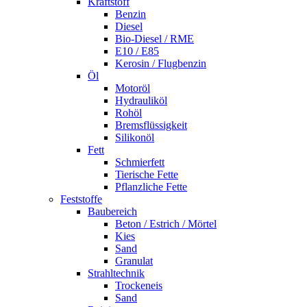
Kraftstoff
Benzin
Diesel
Bio-Diesel / RME
E10 / E85
Kerosin / Flugbenzin
Öl
Motoröl
Hydrauliköl
Rohöl
Bremsflüssigkeit
Silikonöl
Fett
Schmierfett
Tierische Fette
Pflanzliche Fette
Feststoffe
Baubereich
Beton / Estrich / Mörtel
Kies
Sand
Granulat
Strahltechnik
Trockeneis
Sand