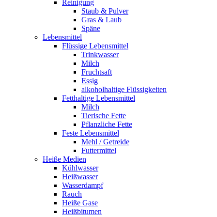
Reinigung
Staub & Pulver
Gras & Laub
Späne
Lebensmittel
Flüssige Lebensmittel
Trinkwasser
Milch
Fruchtsaft
Essig
alkoholhaltige Flüssigkeiten
Fetthaltige Lebensmittel
Milch
Tierische Fette
Pflanzliche Fette
Feste Lebensmittel
Mehl / Getreide
Futtermittel
Heiße Medien
Kühlwasser
Heißwasser
Wasserdampf
Rauch
Heiße Gase
Heißbitumen