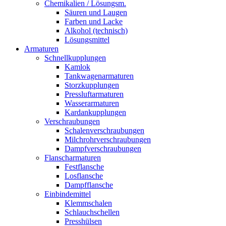
Chemikalien / Lösungsm.
Säuren und Laugen
Farben und Lacke
Alkohol (technisch)
Lösungsmittel
Armaturen
Schnellkupplungen
Kamlok
Tankwagenarmaturen
Storzkupplungen
Pressluftarmaturen
Wasserarmaturen
Kardankupplungen
Verschraubungen
Schalenverschraubungen
Milchrohrverschraubungen
Dampfverschraubungen
Flanscharmaturen
Festflansche
Losflansche
Dampfflansche
Einbindemittel
Klemmschalen
Schlauchschellen
Presshülsen