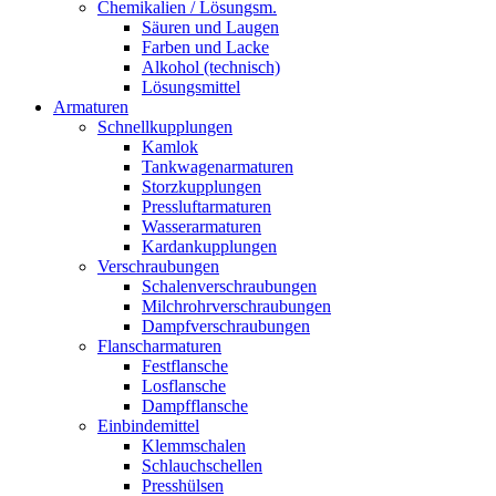
Chemikalien / Lösungsm.
Säuren und Laugen
Farben und Lacke
Alkohol (technisch)
Lösungsmittel
Armaturen
Schnellkupplungen
Kamlok
Tankwagenarmaturen
Storzkupplungen
Pressluftarmaturen
Wasserarmaturen
Kardankupplungen
Verschraubungen
Schalenverschraubungen
Milchrohrverschraubungen
Dampfverschraubungen
Flanscharmaturen
Festflansche
Losflansche
Dampfflansche
Einbindemittel
Klemmschalen
Schlauchschellen
Presshülsen