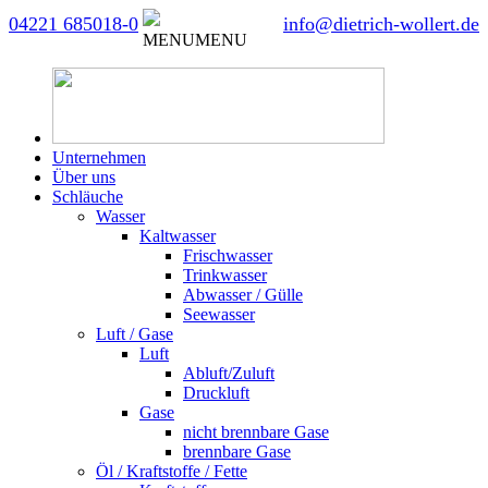
04221 685018-0
info@dietrich-wollert.de
MENU
MENU
Unternehmen
Über uns
Schläuche
Wasser
Kaltwasser
Frischwasser
Trinkwasser
Abwasser / Gülle
Seewasser
Luft / Gase
Luft
Abluft/Zuluft
Druckluft
Gase
nicht brennbare Gase
brennbare Gase
Öl / Kraftstoffe / Fette