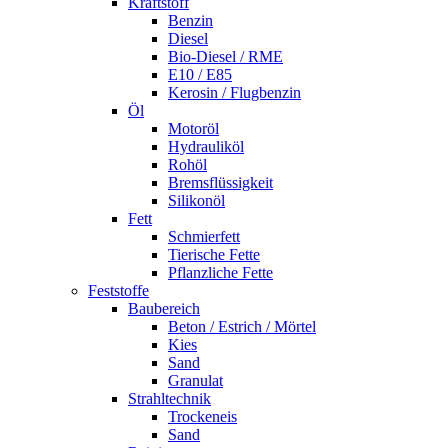
Kraftstoff
Benzin
Diesel
Bio-Diesel / RME
E10 / E85
Kerosin / Flugbenzin
Öl
Motoröl
Hydrauliköl
Rohöl
Bremsflüssigkeit
Silikonöl
Fett
Schmierfett
Tierische Fette
Pflanzliche Fette
Feststoffe
Baubereich
Beton / Estrich / Mörtel
Kies
Sand
Granulat
Strahltechnik
Trockeneis
Sand