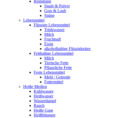
Reinigung
Staub & Pulver
Gras & Laub
Späne
Lebensmittel
Flüssige Lebensmittel
Trinkwasser
Milch
Fruchtsaft
Essig
alkoholhaltige Flüssigkeiten
Fetthaltige Lebensmittel
Milch
Tierische Fette
Pflanzliche Fette
Feste Lebensmittel
Mehl / Getreide
Futtermittel
Heiße Medien
Kühlwasser
Heißwasser
Wasserdampf
Rauch
Heiße Gase
Heißbitumen