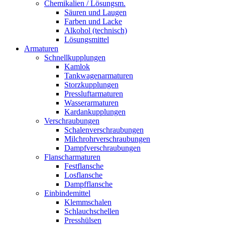
Chemikalien / Lösungsm.
Säuren und Laugen
Farben und Lacke
Alkohol (technisch)
Lösungsmittel
Armaturen
Schnellkupplungen
Kamlok
Tankwagenarmaturen
Storzkupplungen
Pressluftarmaturen
Wasserarmaturen
Kardankupplungen
Verschraubungen
Schalenverschraubungen
Milchrohrverschraubungen
Dampfverschraubungen
Flanscharmaturen
Festflansche
Losflansche
Dampfflansche
Einbindemittel
Klemmschalen
Schlauchschellen
Presshülsen