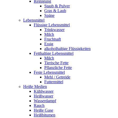
Reinigung
Staub & Pulver
Gras & Laub
Späne
Lebensmittel
Flüssige Lebensmittel
Trinkwasser
Milch
Fruchtsaft
Essig
alkoholhaltige Flüssigkeiten
Fetthaltige Lebensmittel
Milch
Tierische Fette
Pflanzliche Fette
Feste Lebensmittel
Mehl / Getreide
Futtermittel
Heiße Medien
Kühlwasser
Heißwasser
Wasserdampf
Rauch
Heiße Gase
Heißbitumen