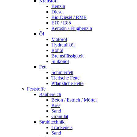
Kraftstoff
Benzin
Diesel
Bio-Diesel / RME
E10 / E85
Kerosin / Flugbenzin
Öl
Motoröl
Hydrauliköl
Rohöl
Bremsflüssigkeit
Silikonöl
Fett
Schmierfett
Tierische Fette
Pflanzliche Fette
Feststoffe
Baubereich
Beton / Estrich / Mörtel
Kies
Sand
Granulat
Strahltechnik
Trockeneis
Sand