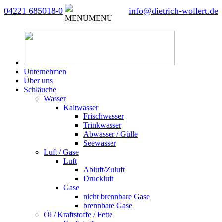
04221 685018-0
info@dietrich-wollert.de
MENU
MENU
Unternehmen
Über uns
Schläuche
Wasser
Kaltwasser
Frischwasser
Trinkwasser
Abwasser / Gülle
Seewasser
Luft / Gase
Luft
Abluft/Zuluft
Druckluft
Gase
nicht brennbare Gase
brennbare Gase
Öl / Kraftstoffe / Fette