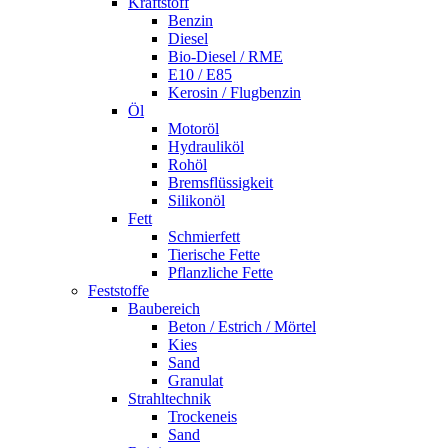
Kraftstoff
Benzin
Diesel
Bio-Diesel / RME
E10 / E85
Kerosin / Flugbenzin
Öl
Motoröl
Hydrauliköl
Rohöl
Bremsflüssigkeit
Silikonöl
Fett
Schmierfett
Tierische Fette
Pflanzliche Fette
Feststoffe
Baubereich
Beton / Estrich / Mörtel
Kies
Sand
Granulat
Strahltechnik
Trockeneis
Sand