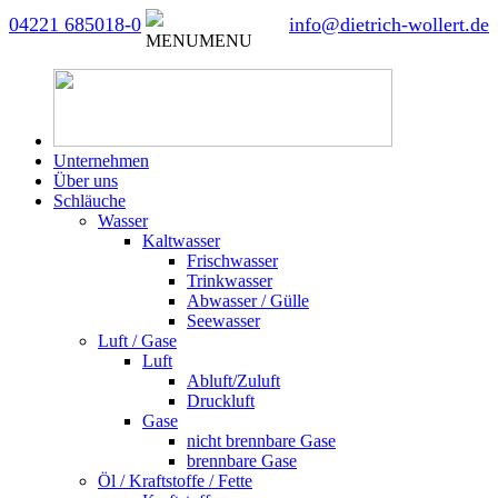
04221 685018-0
info@dietrich-wollert.de
MENU
MENU
Unternehmen
Über uns
Schläuche
Wasser
Kaltwasser
Frischwasser
Trinkwasser
Abwasser / Gülle
Seewasser
Luft / Gase
Luft
Abluft/Zuluft
Druckluft
Gase
nicht brennbare Gase
brennbare Gase
Öl / Kraftstoffe / Fette