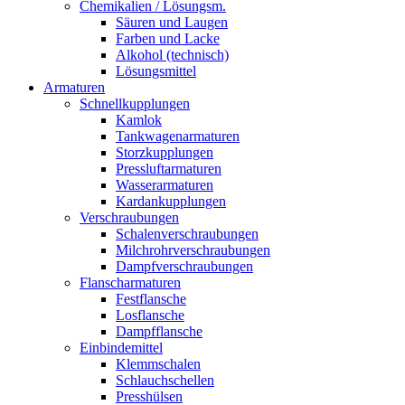
Chemikalien / Lösungsm.
Säuren und Laugen
Farben und Lacke
Alkohol (technisch)
Lösungsmittel
Armaturen
Schnellkupplungen
Kamlok
Tankwagenarmaturen
Storzkupplungen
Pressluftarmaturen
Wasserarmaturen
Kardankupplungen
Verschraubungen
Schalenverschraubungen
Milchrohrverschraubungen
Dampfverschraubungen
Flanscharmaturen
Festflansche
Losflansche
Dampfflansche
Einbindemittel
Klemmschalen
Schlauchschellen
Presshülsen