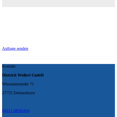
Anfrage senden
Kontakt
Dietrich Wollert GmbH
Wissmannstraße 71
27755 Delmenhorst
04221 685018-0