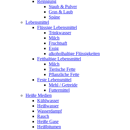
Reinigung
Staub & Pulver
Gras & Laub
Späne
Lebensmittel
Flüssige Lebensmittel
Trinkwasser
Milch
Fruchtsaft
Essig
alkoholhaltige Flüssigkeiten
Fetthaltige Lebensmittel
Milch
Tierische Fette
Pflanzliche Fette
Feste Lebensmittel
Mehl / Getreide
Futtermittel
Heiße Medien
Kühlwasser
Heißwasser
Wasserdampf
Rauch
Heiße Gase
Heißbitumen