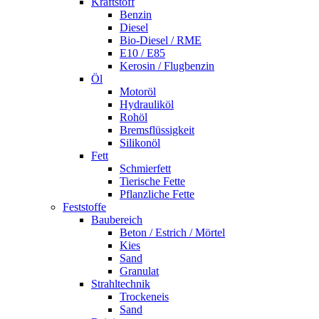
Kraftstoff
Benzin
Diesel
Bio-Diesel / RME
E10 / E85
Kerosin / Flugbenzin
Öl
Motoröl
Hydrauliköl
Rohöl
Bremsflüssigkeit
Silikonöl
Fett
Schmierfett
Tierische Fette
Pflanzliche Fette
Feststoffe
Baubereich
Beton / Estrich / Mörtel
Kies
Sand
Granulat
Strahltechnik
Trockeneis
Sand