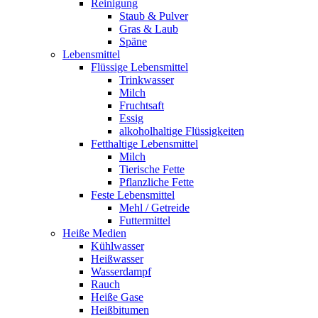
Reinigung
Staub & Pulver
Gras & Laub
Späne
Lebensmittel
Flüssige Lebensmittel
Trinkwasser
Milch
Fruchtsaft
Essig
alkoholhaltige Flüssigkeiten
Fetthaltige Lebensmittel
Milch
Tierische Fette
Pflanzliche Fette
Feste Lebensmittel
Mehl / Getreide
Futtermittel
Heiße Medien
Kühlwasser
Heißwasser
Wasserdampf
Rauch
Heiße Gase
Heißbitumen