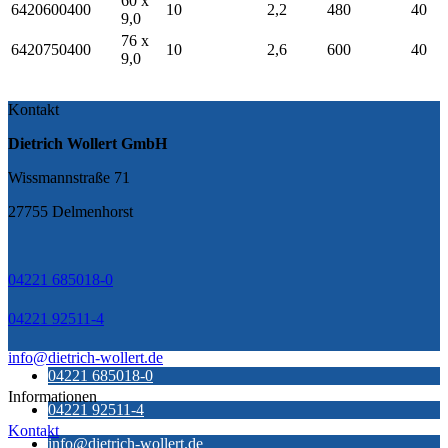
60 x
6420600400
10
2,2
480
40
9,0
76 x
6420750400
10
2,6
600
40
9,0
Kontakt
Dietrich Wollert GmbH
Wissmannstraße 71
27755 Delmenhorst
04221 685018-0
04221 92511-4
info@dietrich-wollert.de
04221 685018-0
Informationen
04221 92511-4
Kontakt
info@dietrich-wollert.de