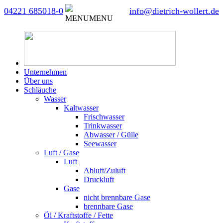
04221 685018-0
info@dietrich-wollert.de
MENU
MENU
Unternehmen
Über uns
Schläuche
Wasser
Kaltwasser
Frischwasser
Trinkwasser
Abwasser / Gülle
Seewasser
Luft / Gase
Luft
Abluft/Zuluft
Druckluft
Gase
nicht brennbare Gase
brennbare Gase
Öl / Kraftstoffe / Fette