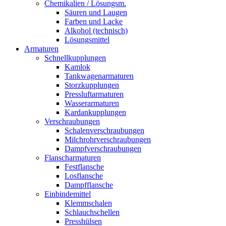
Chemikalien / Lösungsm.
Säuren und Laugen
Farben und Lacke
Alkohol (technisch)
Lösungsmittel
Armaturen
Schnellkupplungen
Kamlok
Tankwagenarmaturen
Storzkupplungen
Pressluftarmaturen
Wasserarmaturen
Kardankupplungen
Verschraubungen
Schalenverschraubungen
Milchrohrverschraubungen
Dampfverschraubungen
Flanscharmaturen
Festflansche
Losflansche
Dampfflansche
Einbindemittel
Klemmschalen
Schlauchschellen
Presshülsen