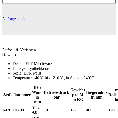
Anfrage senden
Aufbau & Varianten
Download
Decke: EPDM schwarz
Einlage: Synthetikcord
Seele: EPR weiß
Temperatur: -40°C bis +210°C, in Spitzen 240°C
ID x
Gewicht
m
Wand
Betriebsdruck
Biegeradius
Artikelnummer
pro M
Rolle
in
bar
in mm
in KG
i
mm
51 x
6420501200
10
1,8
400
120
9,0