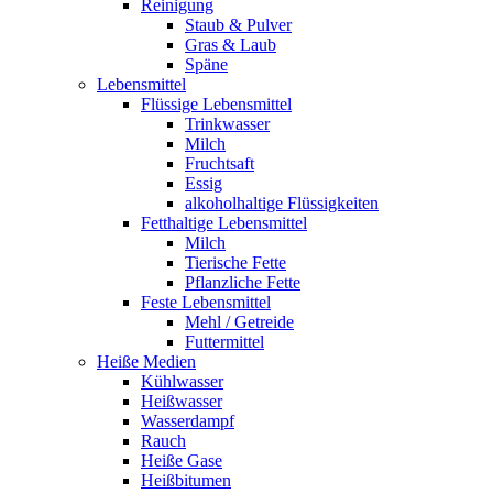
Reinigung
Staub & Pulver
Gras & Laub
Späne
Lebensmittel
Flüssige Lebensmittel
Trinkwasser
Milch
Fruchtsaft
Essig
alkoholhaltige Flüssigkeiten
Fetthaltige Lebensmittel
Milch
Tierische Fette
Pflanzliche Fette
Feste Lebensmittel
Mehl / Getreide
Futtermittel
Heiße Medien
Kühlwasser
Heißwasser
Wasserdampf
Rauch
Heiße Gase
Heißbitumen