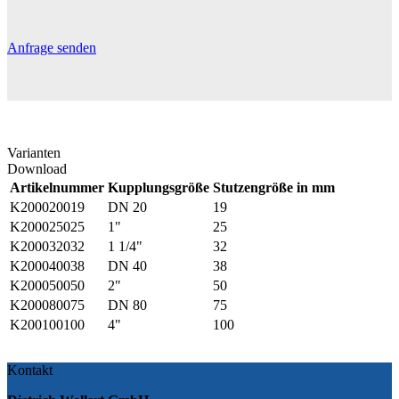
Anfrage senden
Varianten
Download
Artikelnummer
Kupplungsgröße
Stutzengröße in mm
K200020019
DN 20
19
K200025025
1"
25
K200032032
1 1/4"
32
K200040038
DN 40
38
K200050050
2"
50
K200080075
DN 80
75
K200100100
4"
100
Kontakt