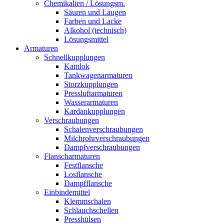
Chemikalien / Lösungsm.
Säuren und Laugen
Farben und Lacke
Alkohol (technisch)
Lösungsmittel
Armaturen
Schnellkupplungen
Kamlok
Tankwagenarmaturen
Storzkupplungen
Pressluftarmaturen
Wasserarmaturen
Kardankupplungen
Verschraubungen
Schalenverschraubungen
Milchrohrverschraubungen
Dampfverschraubungen
Flanscharmaturen
Festflansche
Losflansche
Dampfflansche
Einbindemittel
Klemmschalen
Schlauchschellen
Presshülsen