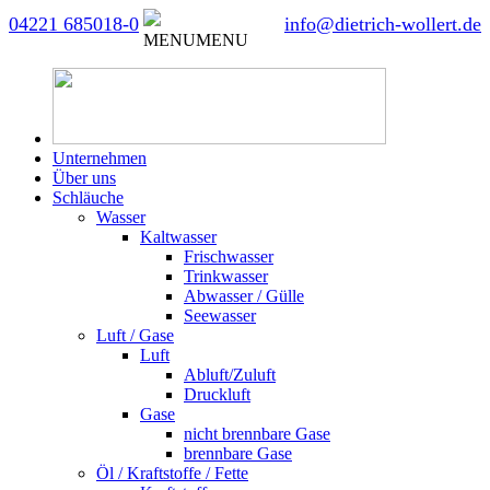
04221 685018-0
info@dietrich-wollert.de
MENU
MENU
Unternehmen
Über uns
Schläuche
Wasser
Kaltwasser
Frischwasser
Trinkwasser
Abwasser / Gülle
Seewasser
Luft / Gase
Luft
Abluft/Zuluft
Druckluft
Gase
nicht brennbare Gase
brennbare Gase
Öl / Kraftstoffe / Fette