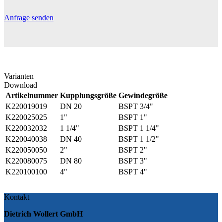
Anfrage senden
Varianten
Download
Artikelnummer
Kupplungsgröße
Gewindegröße
K220019019
DN 20
BSPT 3/4"
K220025025
1"
BSPT 1"
K220032032
1 1/4"
BSPT 1 1/4"
K220040038
DN 40
BSPT 1 1/2"
K220050050
2"
BSPT 2"
K220080075
DN 80
BSPT 3"
K220100100
4"
BSPT 4"
Kontakt
Dietrich Wollert GmbH