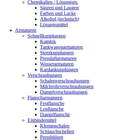
Chemikalien / Lösungsm.
Säuren und Laugen
Farben und Lacke
Alkohol (technisch)
Lösungsmittel
Armaturen
Schnellkupplungen
Kamlok
Tankwagenarmaturen
Storzkupplungen
Pressluftarmaturen
Wasserarmaturen
Kardankupplungen
Verschraubungen
Schalenverschraubungen
Milchrohrverschraubungen
Dampfverschraubungen
Flanscharmaturen
Festflansche
Losflansche
Dampfflansche
Einbindemittel
Klemmschalen
Schlauchschellen
Presshülsen