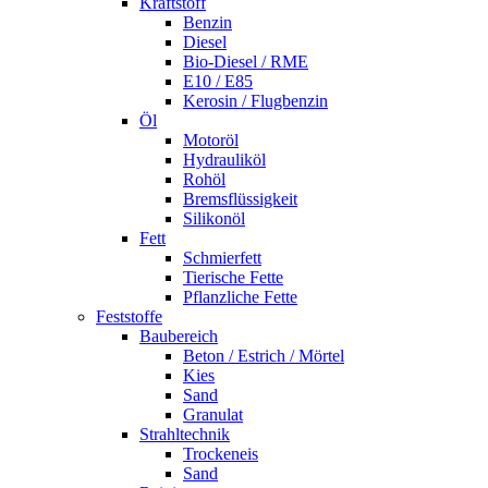
Kraftstoff
Benzin
Diesel
Bio-Diesel / RME
E10 / E85
Kerosin / Flugbenzin
Öl
Motoröl
Hydrauliköl
Rohöl
Bremsflüssigkeit
Silikonöl
Fett
Schmierfett
Tierische Fette
Pflanzliche Fette
Feststoffe
Baubereich
Beton / Estrich / Mörtel
Kies
Sand
Granulat
Strahltechnik
Trockeneis
Sand