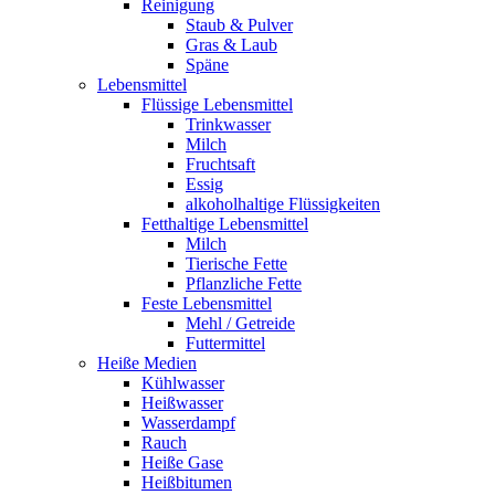
Reinigung
Staub & Pulver
Gras & Laub
Späne
Lebensmittel
Flüssige Lebensmittel
Trinkwasser
Milch
Fruchtsaft
Essig
alkoholhaltige Flüssigkeiten
Fetthaltige Lebensmittel
Milch
Tierische Fette
Pflanzliche Fette
Feste Lebensmittel
Mehl / Getreide
Futtermittel
Heiße Medien
Kühlwasser
Heißwasser
Wasserdampf
Rauch
Heiße Gase
Heißbitumen