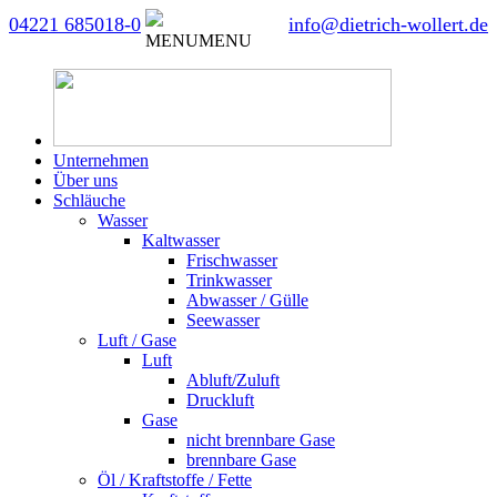
04221 685018-0
info@dietrich-wollert.de
MENU
MENU
Unternehmen
Über uns
Schläuche
Wasser
Kaltwasser
Frischwasser
Trinkwasser
Abwasser / Gülle
Seewasser
Luft / Gase
Luft
Abluft/Zuluft
Druckluft
Gase
nicht brennbare Gase
brennbare Gase
Öl / Kraftstoffe / Fette