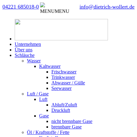
04221 685018-0
info@dietrich-wollert.de
MENU
MENU
Unternehmen
Über uns
Schläuche
Wasser
Kaltwasser
Frischwasser
Trinkwasser
Abwasser / Gülle
Seewasser
Luft / Gase
Luft
Abluft/Zuluft
Druckluft
Gase
nicht brennbare Gase
brennbare Gase
Öl / Kraftstoffe / Fette