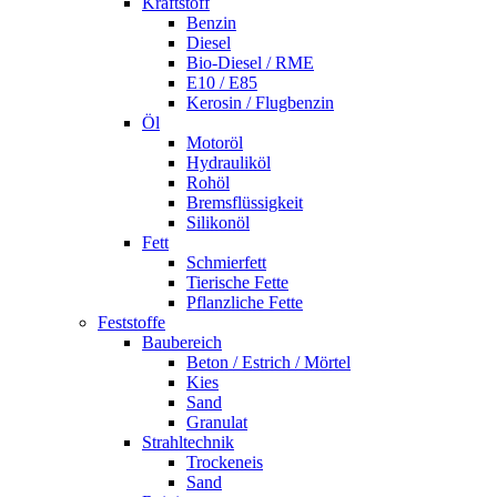
Kraftstoff
Benzin
Diesel
Bio-Diesel / RME
E10 / E85
Kerosin / Flugbenzin
Öl
Motoröl
Hydrauliköl
Rohöl
Bremsflüssigkeit
Silikonöl
Fett
Schmierfett
Tierische Fette
Pflanzliche Fette
Feststoffe
Baubereich
Beton / Estrich / Mörtel
Kies
Sand
Granulat
Strahltechnik
Trockeneis
Sand