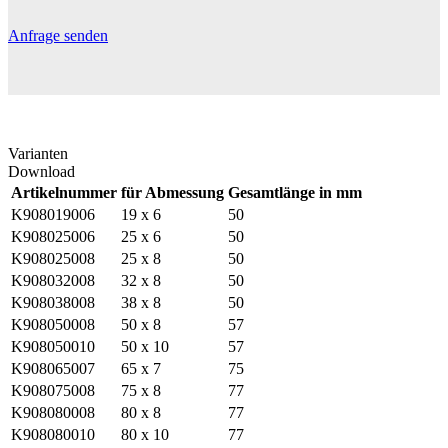
Anfrage senden
Varianten
Download
Artikelnummer
für Abmessung
Gesamtlänge in mm
K908019006
19 x 6
50
K908025006
25 x 6
50
K908025008
25 x 8
50
K908032008
32 x 8
50
K908038008
38 x 8
50
K908050008
50 x 8
57
K908050010
50 x 10
57
K908065007
65 x 7
75
K908075008
75 x 8
77
K908080008
80 x 8
77
K908080010
80 x 10
77