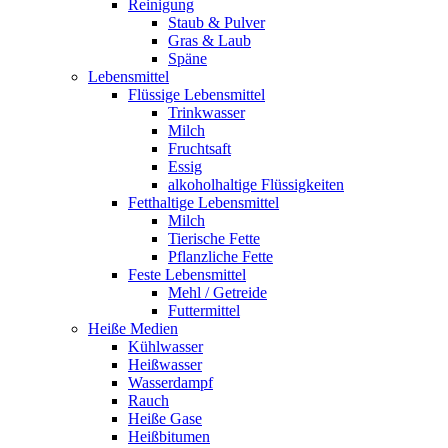
Reinigung
Staub & Pulver
Gras & Laub
Späne
Lebensmittel
Flüssige Lebensmittel
Trinkwasser
Milch
Fruchtsaft
Essig
alkoholhaltige Flüssigkeiten
Fetthaltige Lebensmittel
Milch
Tierische Fette
Pflanzliche Fette
Feste Lebensmittel
Mehl / Getreide
Futtermittel
Heiße Medien
Kühlwasser
Heißwasser
Wasserdampf
Rauch
Heiße Gase
Heißbitumen