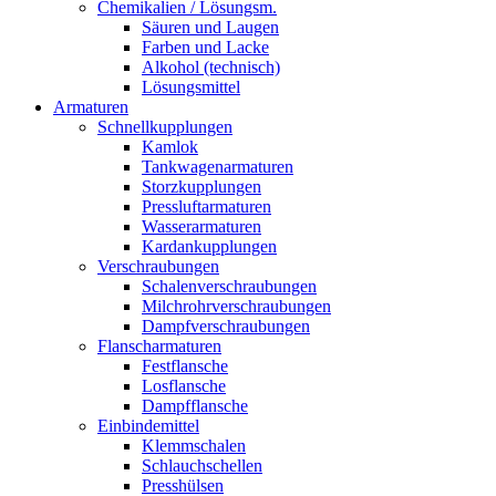
Chemikalien / Lösungsm.
Säuren und Laugen
Farben und Lacke
Alkohol (technisch)
Lösungsmittel
Armaturen
Schnellkupplungen
Kamlok
Tankwagenarmaturen
Storzkupplungen
Pressluftarmaturen
Wasserarmaturen
Kardankupplungen
Verschraubungen
Schalenverschraubungen
Milchrohrverschraubungen
Dampfverschraubungen
Flanscharmaturen
Festflansche
Losflansche
Dampfflansche
Einbindemittel
Klemmschalen
Schlauchschellen
Presshülsen