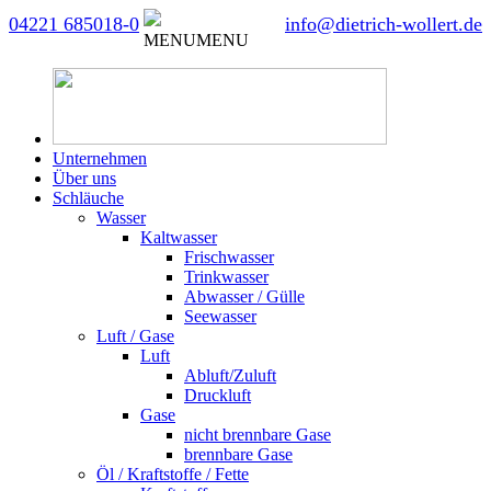
04221 685018-0
info@dietrich-wollert.de
MENU
MENU
Unternehmen
Über uns
Schläuche
Wasser
Kaltwasser
Frischwasser
Trinkwasser
Abwasser / Gülle
Seewasser
Luft / Gase
Luft
Abluft/Zuluft
Druckluft
Gase
nicht brennbare Gase
brennbare Gase
Öl / Kraftstoffe / Fette