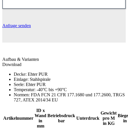
Anfrage senden
Aufbau & Varianten
Download
Decke: Ehter PUR
Einlage: Stahlspirale
Seele: Ehter PUR
Temperatur: -40°C bis +90°C
Normen: FDA FCN 21 CFR 177.1680 und 177.2600, TRGS
727, ATEX 2014/34 EU
ID x
Gewicht
Wand
Betriebsdruck
Bieg
Artikelnummer
Unterdruck
pro M
in
bar
in
in KG
mm