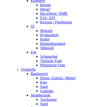
Kraftstoff
Benzin
Diesel
Bio-Diesel / RME
E10 / E85
Kerosin / Flugbenzin
Öl
Motoröl
Hydrauliköl
Rohöl
Bremsflüssigkeit
Silikonöl
Fett
Schmierfett
Tierische Fette
Pflanzliche Fette
Feststoffe
Baubereich
Beton / Estrich / Mörtel
Kies
Sand
Granulat
Strahltechnik
Trockeneis
Sand