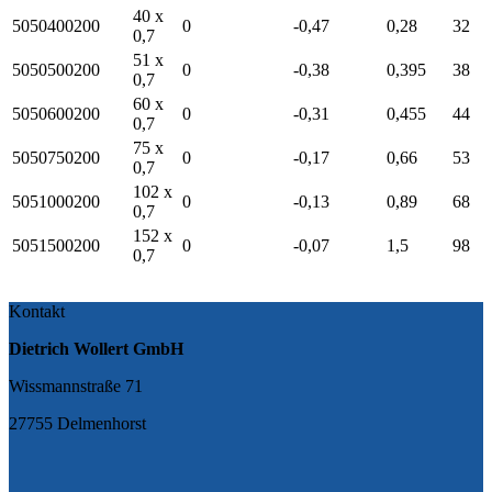
40 x
5050400200
0
-0,47
0,28
32
0,7
51 x
5050500200
0
-0,38
0,395
38
0,7
60 x
5050600200
0
-0,31
0,455
44
0,7
75 x
5050750200
0
-0,17
0,66
53
0,7
102 x
5051000200
0
-0,13
0,89
68
0,7
152 x
5051500200
0
-0,07
1,5
98
0,7
Kontakt
Dietrich Wollert GmbH
Wissmannstraße 71
27755 Delmenhorst