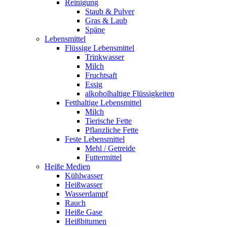
Reinigung
Staub & Pulver
Gras & Laub
Späne
Lebensmittel
Flüssige Lebensmittel
Trinkwasser
Milch
Fruchtsaft
Essig
alkoholhaltige Flüssigkeiten
Fetthaltige Lebensmittel
Milch
Tierische Fette
Pflanzliche Fette
Feste Lebensmittel
Mehl / Getreide
Futtermittel
Heiße Medien
Kühlwasser
Heißwasser
Wasserdampf
Rauch
Heiße Gase
Heißbitumen