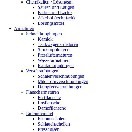
Chemikalien / Lösungsm.
Säuren und Laugen
Farben und Lacke
Alkohol (technisch)
Lösungsmittel
Armaturen
Schnellkupplungen
Kamlok
Tankwagenarmaturen
Storzkupplungen
Pressluftarmaturen
Wasserarmaturen
Kardankupplungen
Verschraubungen
Schalenverschraubungen
Milchrohrverschraubungen
Dampfverschraubungen
Flanscharmaturen
Festflansche
Losflansche
Dampfflansche
Einbindemittel
Klemmschalen
Schlauchschellen
Presshülsen